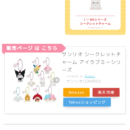
販売ページ は こちら
サンリオ シークレットチ
ャーム アイラブミーシリ
ーズ
created by
Rinker
サンリオ(SANRIO)
Amazon
楽天市場
Yahooショッピング