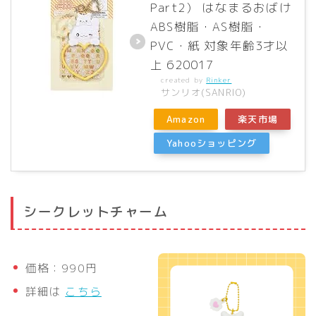
Part2） はなまるおばけ
ABS樹脂・AS樹脂・
PVC・紙 対象年齢3才以
上 620017
created by
Rinker
サンリオ(SANRIO)
Amazon
楽天市場
Yahooショッピング
シークレットチャーム
価格：990円
詳細は
こちら