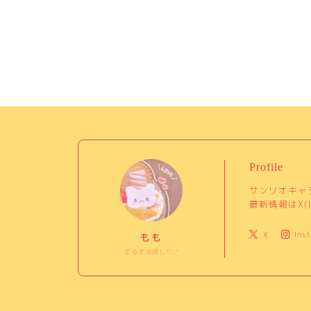
Profile
サンリオキャ
最新情報はX(旧
X
Ins
もも
まるまる推し♡.ᐟ