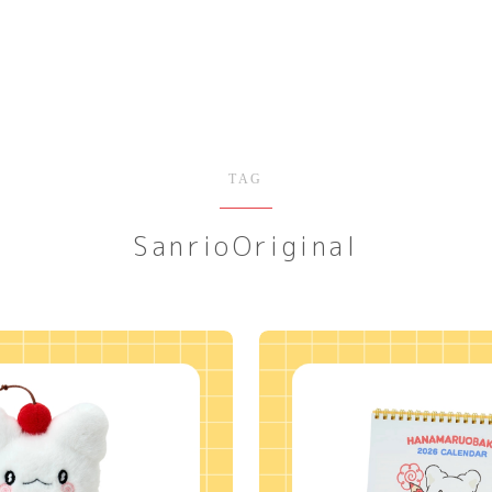
TAG
SanrioOriginal