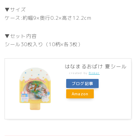
▼サイズ
ケース:約幅9×奥行0.2×高さ12.2cm
▼セット内容
シール30枚入り（10柄×各3枚）
はなまるおばけ 夏シール
created by
Rinker
ブログ記事
Amazon