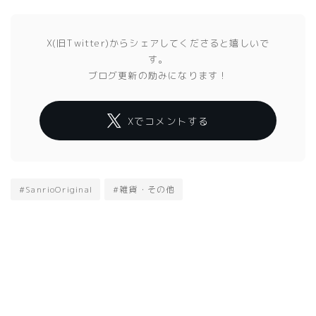
X(旧Twitter)からシェアしてくださると嬉しいで
す。
ブログ更新の励みになります！
Xでコメントする
#SanrioOriginal
#雑貨・その他